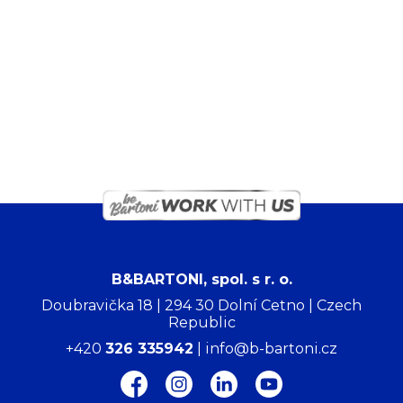
B&BARTONI, spol. s r. o.
Doubravička 18 | 294 30 Dolní Cetno | Czech
Republic
+420
326 335942
| info@b-bartoni.cz