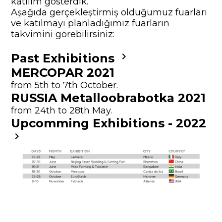
katılım gösterdik.
Aşağıda gerçekleştirmiş olduğumuz fuarları
ve katılmayı planladığımız fuarların
takvimini görebilirsiniz:
keyboard_arrow_right
Past Exhibitions
MERCOPAR 2021
from 5th to 7th October.
RUSSIA Metalloobrabotka 2021
from 24th to 28th May.
Upcomming Exhibitions - 2022
keyboard_arrow_right